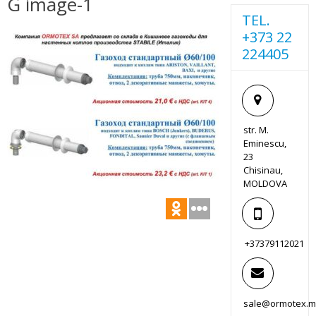
G image-1
TEL.
+373 22
224405
str. M.
Eminescu,
23
Chisinau,
MOLDOVA
+37379112021
sale@ormotex.