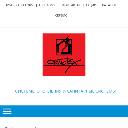
Skip
Skip
IRSAP RADIATORS
TECE GMBH
КОНТАКТЫ
АКЦИИ
КАТАЛОГ
to
to
СЕРВИС
navigation
content
ORMOTEX
CИСТЕМЫ ОТОПЛЕНИЯ И САНИТАРНЫЕ СИСТЕМЫ