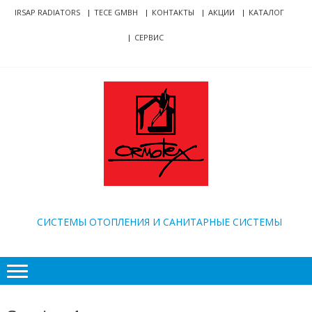
Skip
Skip
IRSAP RADIATORS
TECE GMBH
КОНТАКТЫ
АКЦИИ
КАТАЛОГ
to
to
СЕРВИС
navigation
content
ORMOTEX
CИСТЕМЫ ОТОПЛЕНИЯ И САНИТАРНЫЕ СИСТЕМЫ