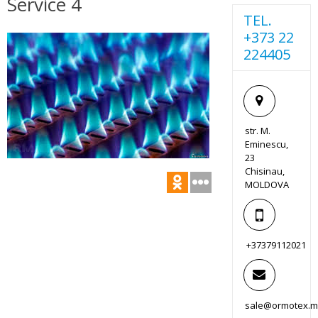
Service 4
TEL.
+373 22
224405
str. M.
Eminescu,
23
Chisinau,
MOLDOVA
+37379112021
sale@ormotex.