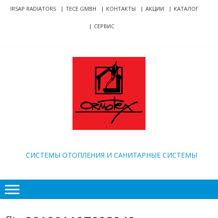
Skip
Skip
IRSAP RADIATORS
TECE GMBH
КОНТАКТЫ
АКЦИИ
КАТАЛОГ
to
to
СЕРВИС
navigation
content
ORMOTEX
CИСТЕМЫ ОТОПЛЕНИЯ И САНИТАРНЫЕ СИСТЕМЫ