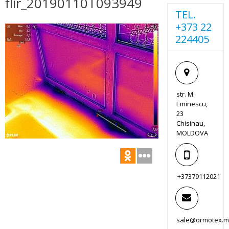
flir_20190110T093949
TEL.
+373 22
224405
str. M.
Eminescu,
23
Chisinau,
MOLDOVA
+37379112021
sale@ormotex.