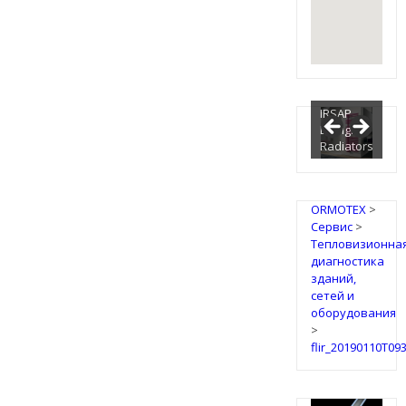
IRSAP
Design
Radiators
ORMOTEX
>
Сервис
>
Тепловизионна
диагностика
зданий,
сетей и
оборудования
>
flir_20190110T09