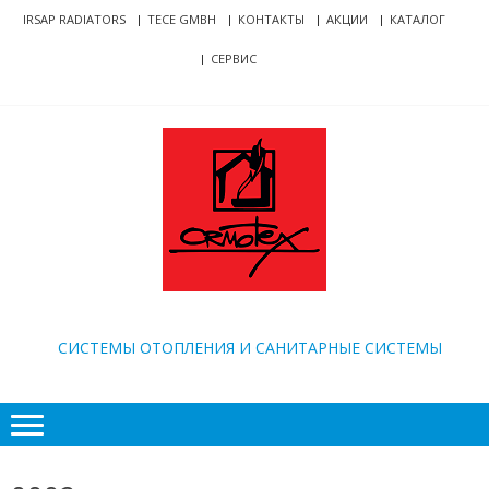
Skip
Skip
IRSAP RADIATORS
TECE GMBH
КОНТАКТЫ
АКЦИИ
КАТАЛОГ
to
to
СЕРВИС
navigation
content
ORMOTEX
CИСТЕМЫ ОТОПЛЕНИЯ И САНИТАРНЫЕ СИСТЕМЫ