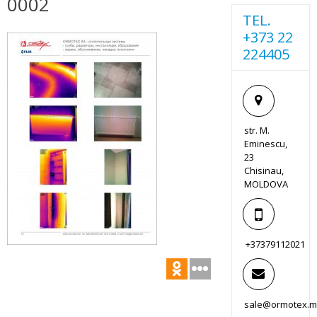
0002
TEL.
+373 22
224405
str. M.
Eminescu,
23
Chisinau,
MOLDOVA
+37379112021
sale@ormotex.