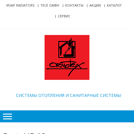
Skip
Skip
IRSAP RADIATORS
TECE GMBH
КОНТАКТЫ
АКЦИИ
КАТАЛОГ
to
to
СЕРВИС
navigation
content
ORMOTEX
CИСТЕМЫ ОТОПЛЕНИЯ И САНИТАРНЫЕ СИСТЕМЫ