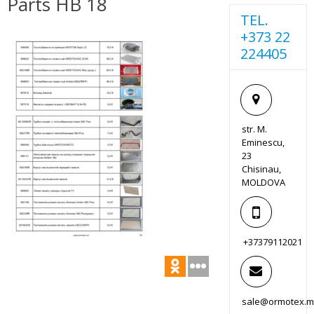
Parts HB 18
TEL.
+373 22
224405
str. M.
Eminescu,
23
Chisinau,
MOLDOVA
+37379112021
sale@ormotex.