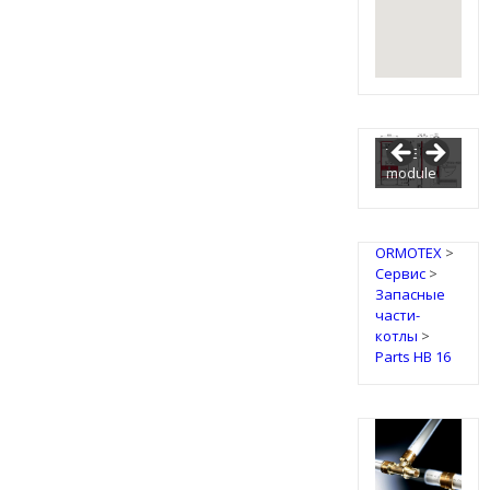
TECE
module
ORMOTEX
>
Сервис
>
Запасные
части-
котлы
>
Parts HB 16