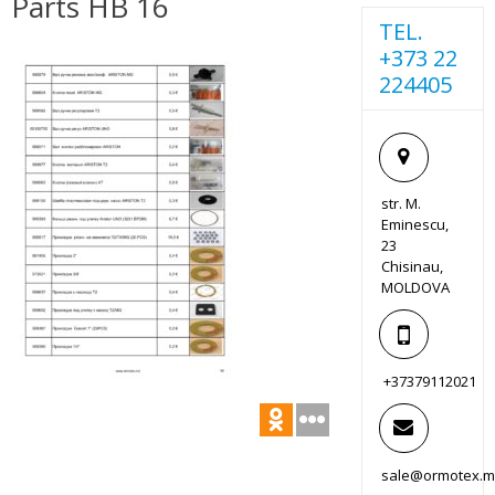
Parts HB 16
TEL.
+373 22
224405
str. M.
Eminescu,
23
Chisinau,
MOLDOVA
+37379112021
sale@ormotex.