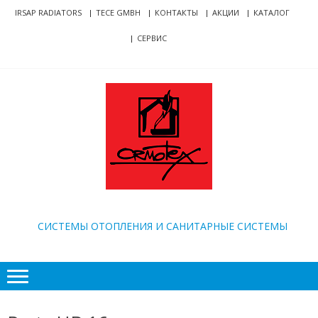
Skip
Skip
IRSAP RADIATORS
TECE GMBH
КОНТАКТЫ
АКЦИИ
КАТАЛОГ
to
to
СЕРВИС
navigation
content
ORMOTEX
CИСТЕМЫ ОТОПЛЕНИЯ И САНИТАРНЫЕ СИСТЕМЫ