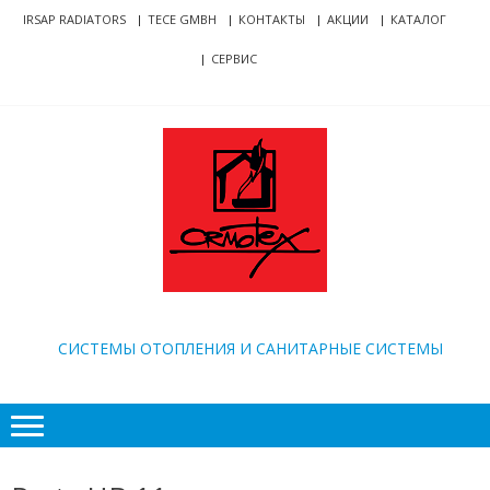
Skip
Skip
IRSAP RADIATORS
TECE GMBH
КОНТАКТЫ
АКЦИИ
КАТАЛОГ
to
to
СЕРВИС
navigation
content
ORMOTEX
CИСТЕМЫ ОТОПЛЕНИЯ И САНИТАРНЫЕ СИСТЕМЫ