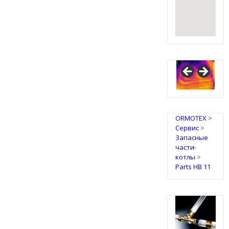
IRSAP
Design
Radiators
ORMOTEX
>
Сервис
>
Запасные
части-
котлы
>
Parts HB 11