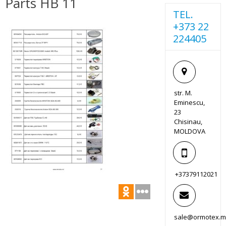
Parts HB 11
TEL.
+373 22
224405
str. M.
Eminescu,
23
Chisinau,
MOLDOVA
+37379112021
sale@ormotex.