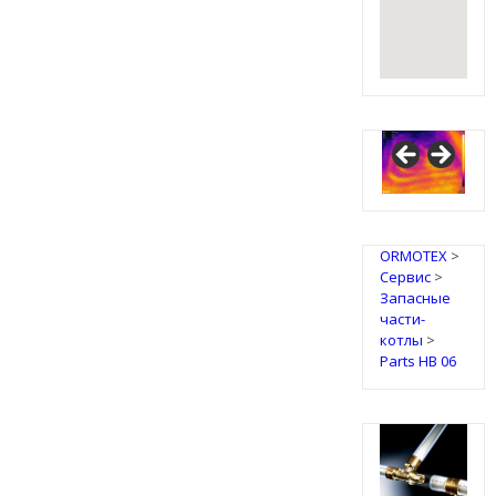
IRSAP
Design
Radiators
ORMOTEX
>
Сервис
>
Запасные
части-
котлы
>
Parts HB 06