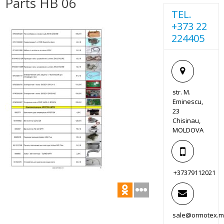
Parts HB 06
TEL.
+373 22
224405
str. M.
Eminescu,
23
Chisinau,
MOLDOVA
+37379112021
sale@ormotex.