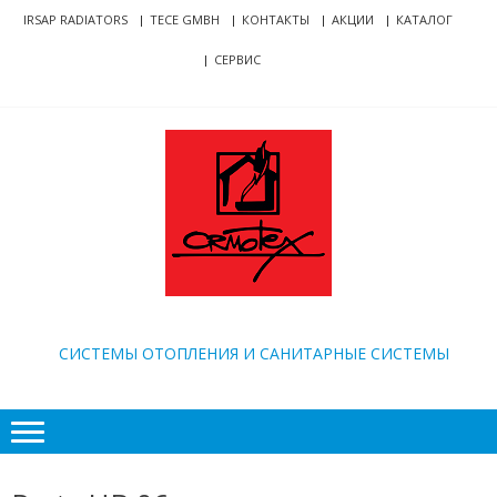
Skip
Skip
IRSAP RADIATORS
TECE GMBH
КОНТАКТЫ
АКЦИИ
КАТАЛОГ
to
to
СЕРВИС
navigation
content
ORMOTEX
CИСТЕМЫ ОТОПЛЕНИЯ И САНИТАРНЫЕ СИСТЕМЫ