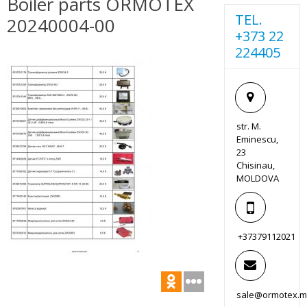
Boiler parts ORMOTEX
TEL.
20240004-00
+373 22
224405
str. M.
Eminescu,
23
Chisinau,
MOLDOVA
+37379112021
sale@ormotex.