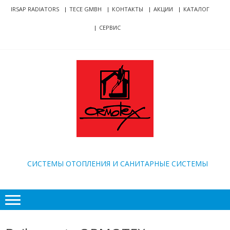
Skip
Skip
IRSAP RADIATORS
TECE GMBH
КОНТАКТЫ
АКЦИИ
КАТАЛОГ
to
to
СЕРВИС
navigation
content
ORMOTEX
CИСТЕМЫ ОТОПЛЕНИЯ И САНИТАРНЫЕ СИСТЕМЫ