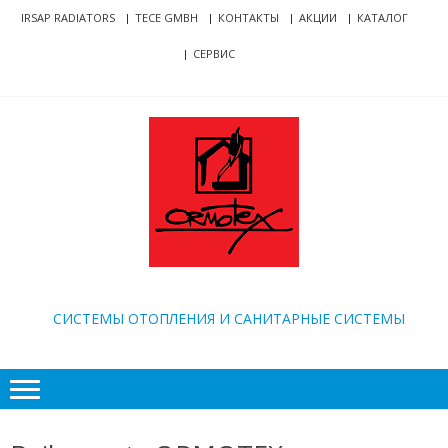
Skip
Skip
IRSAP RADIATORS
TECE GMBH
КОНТАКТЫ
АКЦИИ
КАТАЛОГ
to
to
СЕРВИС
navigation
content
ORMOTEX
CИСТЕМЫ ОТОПЛЕНИЯ И САНИТАРНЫЕ СИСТЕМЫ