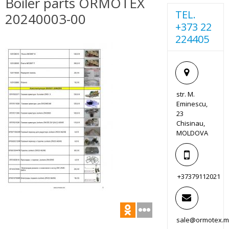
Boiler parts ORMOTEX
TEL.
20240003-00
+373 22
224405
str. M.
Eminescu,
23
Chisinau,
MOLDOVA
+37379112021
sale@ormotex.