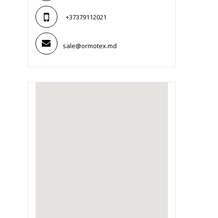
+37379112021
sale@ormotex.md