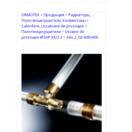
ORMOTEX
>
Продукция
>
Радиаторы,
Полотенцесушители, Конвекторы /
Calorifere, Uscatoare de prosoape
>
Полотенцесушители
>
Uscator de
prosoape IRSAP XILO 2
>
Xilo_2_02-600×600