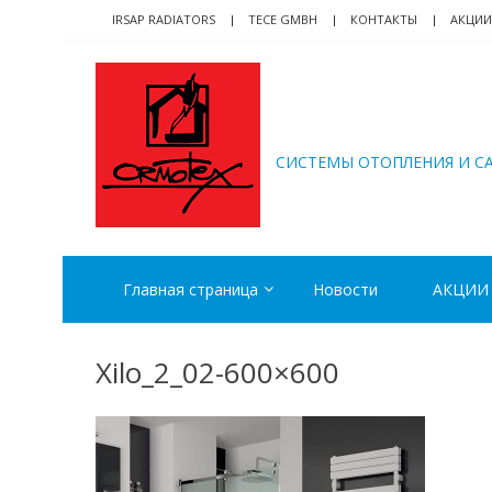
Skip
Skip
IRSAP RADIATORS
TECE GMBH
КОНТАКТЫ
АКЦИИ
to
to
navigation
content
ORMOTEX
CИСТЕМЫ ОТОПЛЕНИЯ И С
Главная страница
Новости
АКЦИИ
Xilo_2_02-600×600