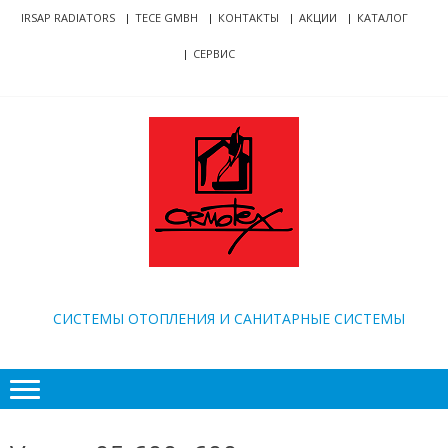
Skip
Skip
IRSAP RADIATORS
TECE GMBH
КОНТАКТЫ
АКЦИИ
КАТАЛОГ
to
to
СЕРВИС
navigation
content
ORMOTEX
CИСТЕМЫ ОТОПЛЕНИЯ И САНИТАРНЫЕ СИСТЕМЫ