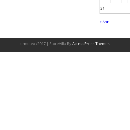
31
« Авг
ormotex /2017 | StoreVilla By
AccessPress Themes