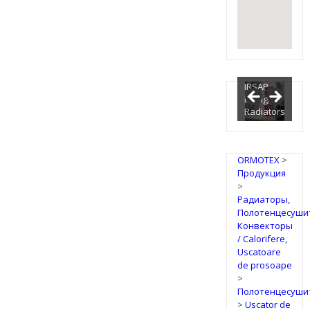
IRSAP
Design
Radiators
ORMOTEX
>
Продукция
>
Радиаторы,
Полотенцесуши
Конвекторы
/ Calorifere,
Uscatoare
de prosoape
>
Полотенцесуши
>
Uscator de