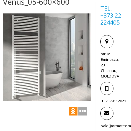
Venus_05-600×600
TEL.
+373 22
224405
str. M.
Eminescu,
23
Chisinau,
MOLDOVA
+37379112021
sale@ormotex.