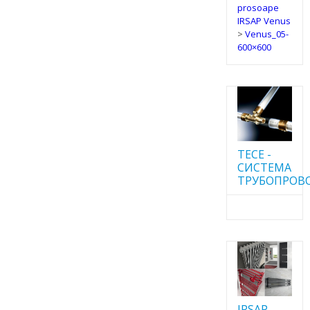
prosoape
IRSAP Venus
>
Venus_05-
600×600
TECE -
CИСТЕМА
ТРУБОПРОВ
IRSAP -