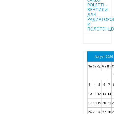
POLETTI -
ВЕНТИЛИ
ДЛЯ
РАДИАТОРО
И
ПОЛОТЕНЦЕ
Август 2026
Пн
Вт
Ср
Чт
Пт
С
3
4
5
6
7
10
11
12
13
14
1
17
18
19
20
21
2
24
25
26
27
28
2