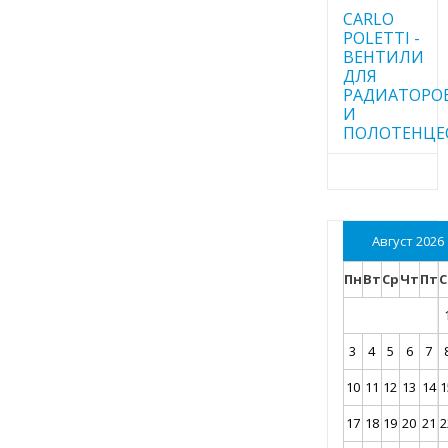
CARLO
POLETTI -
ВЕНТИЛИ
ДЛЯ
РАДИАТОРО
И
ПОЛОТЕНЦЕ
Август 2026
Пн
Вт
Ср
Чт
Пт
С
3
4
5
6
7
10
11
12
13
14
1
17
18
19
20
21
2