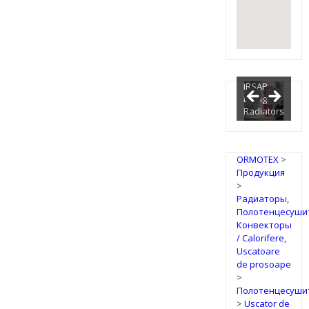
IRSAP
Design
Radiators
ORMOTEX
>
Продукция
>
Радиаторы,
Полотенцесуши
Конвекторы
/ Calorifere,
Uscatoare
de prosoape
>
Полотенцесуши
>
Uscator de