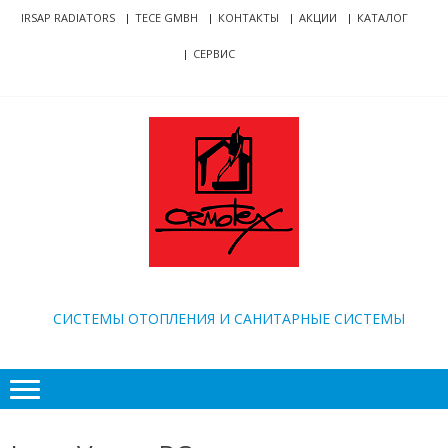
Skip
Skip
IRSAP RADIATORS
TECE GMBH
КОНТАКТЫ
АКЦИИ
КАТАЛОГ
to
to
СЕРВИС
navigation
content
ORMOTEX
CИСТЕМЫ ОТОПЛЕНИЯ И САНИТАРНЫЕ СИСТЕМЫ