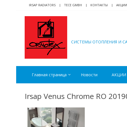
Skip
Skip
IRSAP RADIATORS
TECE GMBH
КОНТАКТЫ
АКЦИИ
to
to
navigation
content
ORMOTEX
CИСТЕМЫ ОТОПЛЕНИЯ И С
Главная страница
Новости
АКЦИИ
Irsap Venus Chrome RO 2019