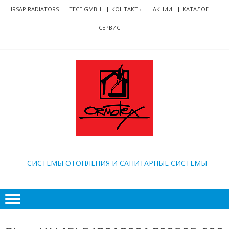
Skip
Skip
IRSAP RADIATORS
TECE GMBH
КОНТАКТЫ
АКЦИИ
КАТАЛОГ
to
to
СЕРВИС
navigation
content
ORMOTEX
CИСТЕМЫ ОТОПЛЕНИЯ И САНИТАРНЫЕ СИСТЕМЫ