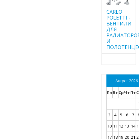
CARLO
POLETTI -
ВЕНТИЛИ
ДЛЯ
РАДИАТОРО
И
ПОЛОТЕНЦЕ
Август 2026
Пн
Вт
Ср
Чт
Пт
С
3
4
5
6
7
10
11
12
13
14
1
17
18
19
20
21
2