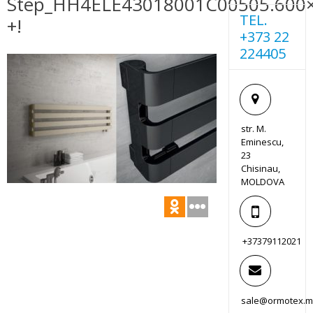
Step_HH4ELE43018001C00505.600×
TEL.
+!
+373 22
224405
str. M.
Eminescu,
23
Chisinau,
MOLDOVA
+37379112021
sale@ormotex.