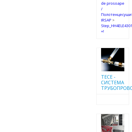
de prosoape
/
Полотенцесуши
IRSAP
>
Step_HH4ELE4301
+!
TECE -
CИСТЕМА
ТРУБОПРОВ