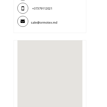
+37379112021
sale@ormotex.md