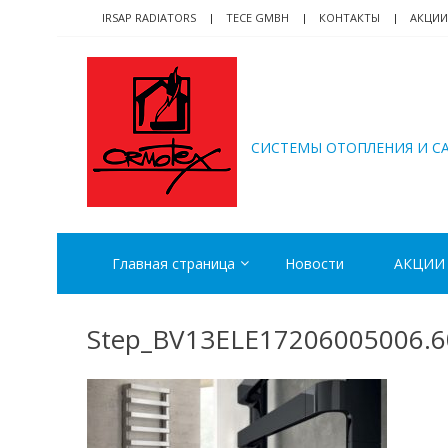
Skip
Skip
IRSAP RADIATORS
TECE GMBH
КОНТАКТЫ
АКЦИИ
to
to
navigation
content
ORMOTEX
CИСТЕМЫ ОТОПЛЕНИЯ И С
Главная страница
Новости
АКЦИИ
Step_BV13ELE17206005006.60