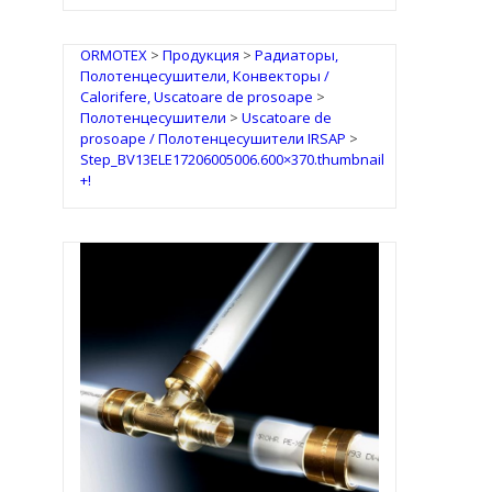
ORMOTEX
>
Продукция
>
Радиаторы,
Полотенцесушители, Конвекторы /
Calorifere, Uscatoare de prosoape
>
Полотенцесушители
>
Uscatoare de
prosoape / Полотенцесушители IRSAP
>
Step_BV13ELE17206005006.600×370.thumbnail
+!