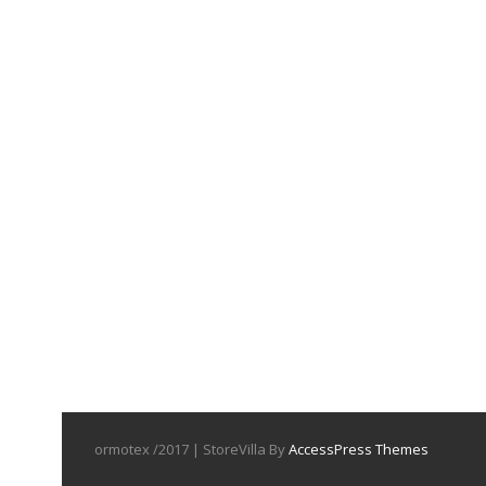
ormotex /2017 | StoreVilla By
AccessPress Themes