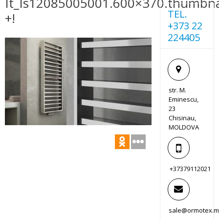
It_Is12085005001.600×370.thumbna
TEL.
+!
+373 22
224405
str. M.
Eminescu,
23
Chisinau,
MOLDOVA
+37379112021
sale@ormotex.