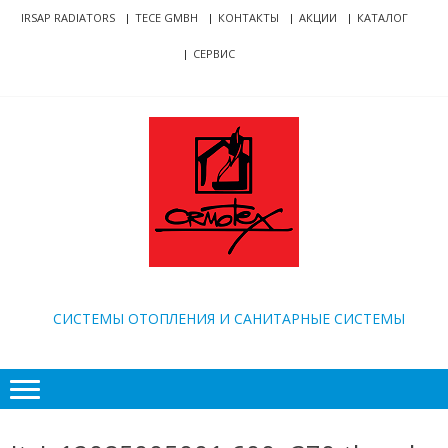
Skip
Skip
IRSAP RADIATORS
TECE GMBH
КОНТАКТЫ
АКЦИИ
КАТАЛОГ
to
to
СЕРВИС
navigation
content
ORMOTEX
CИСТЕМЫ ОТОПЛЕНИЯ И САНИТАРНЫЕ СИСТЕМЫ