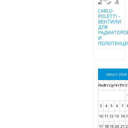
CARLO
POLETTI -
ВЕНТИЛИ
ДЛЯ
РАДИАТОРО
И
ПОЛОТЕНЦЕ
Август 2026
Пн
Вт
Ср
Чт
Пт
С
3
4
5
6
7
10
11
12
13
14
1
17
18
19
20
21
2