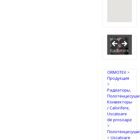
IRSAP
Design
Radiators
ORMOTEX
>
Продукция
>
Радиаторы,
Полотенцесуши
Конвекторы
/ Calorifere,
Uscatoare
de prosoape
>
Полотенцесуши
>
Uscatoare