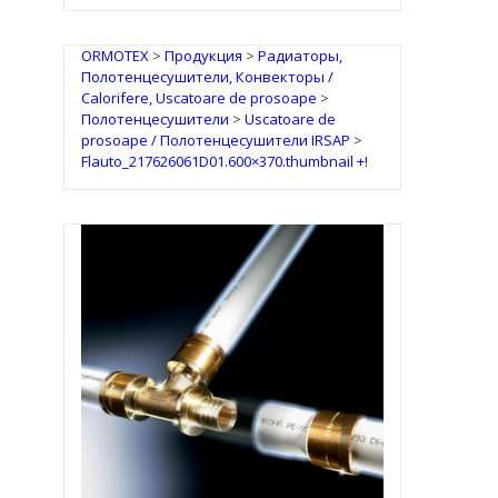
ORMOTEX
>
Продукция
>
Радиаторы,
Полотенцесушители, Конвекторы /
Calorifere, Uscatoare de prosoape
>
Полотенцесушители
>
Uscatoare de
prosoape / Полотенцесушители IRSAP
>
Flauto_217626061D01.600×370.thumbnail +!