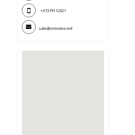
+37379112021
sale@ormotex.md