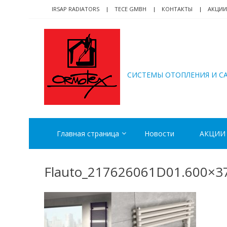
Skip
Skip
IRSAP RADIATORS
TECE GMBH
КОНТАКТЫ
АКЦИИ
to
to
navigation
content
ORMOTEX
CИСТЕМЫ ОТОПЛЕНИЯ И С
Главная страница
Новости
АКЦИИ
Flauto_217626061D01.600×37