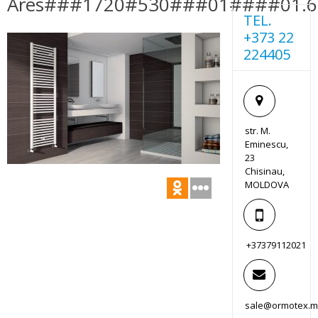
Ares###1720#530###01####01.60
TEL.
+373 22
224405
str. M.
Eminescu,
23
Chisinau,
MOLDOVA
+37379112021
sale@ormotex.