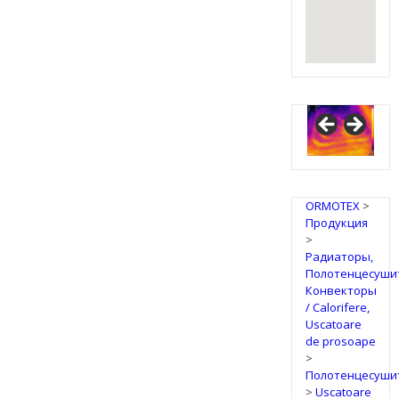
IRSAP
Design
Radiators
ORMOTEX
>
Продукция
>
Радиаторы,
Полотенцесуши
Конвекторы
/ Calorifere,
Uscatoare
de prosoape
>
Полотенцесуши
>
Uscatoare