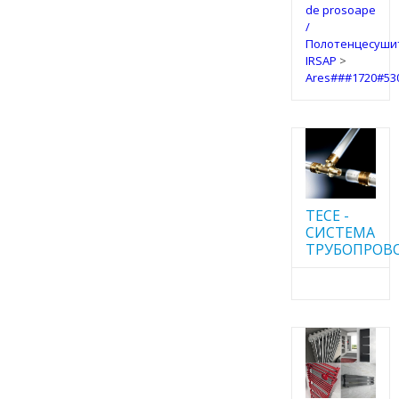
de prosoape
/
Полотенцесуши
IRSAP
>
Ares###1720#53
TECE -
CИСТЕМА
ТРУБОПРОВ