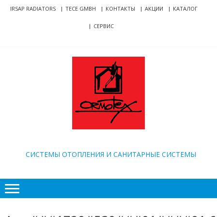
Skip
Skip
IRSAP RADIATORS
TECE GMBH
КОНТАКТЫ
АКЦИИ
КАТАЛОГ
to
to
СЕРВИС
navigation
content
ORMOTEX
CИСТЕМЫ ОТОПЛЕНИЯ И САНИТАРНЫЕ СИСТЕМЫ