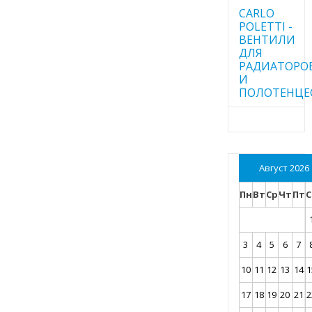
CARLO
POLETTI -
ВЕНТИЛИ
ДЛЯ
РАДИАТОРО
И
ПОЛОТЕНЦЕ
Август 2026
Пн
Вт
Ср
Чт
Пт
С
3
4
5
6
7
10
11
12
13
14
1
17
18
19
20
21
2