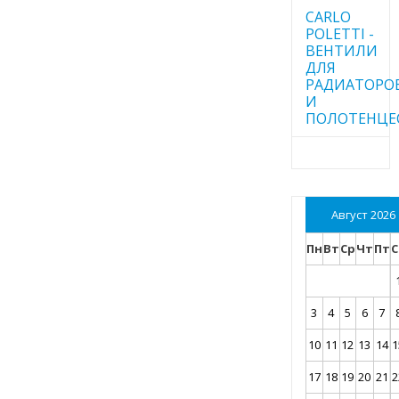
CARLO
POLETTI -
ВЕНТИЛИ
ДЛЯ
РАДИАТОРО
И
ПОЛОТЕНЦЕ
Август 2026
Пн
Вт
Ср
Чт
Пт
С
3
4
5
6
7
10
11
12
13
14
1
17
18
19
20
21
2