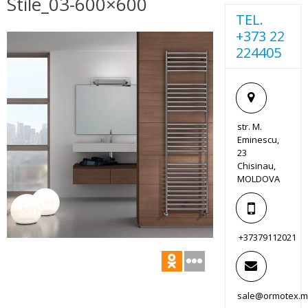
Stile_03-600×600
TEL.
+373 22
224405
str. M.
Eminescu,
23
Chisinau,
MOLDOVA
+37379112021
sale@ormotex.