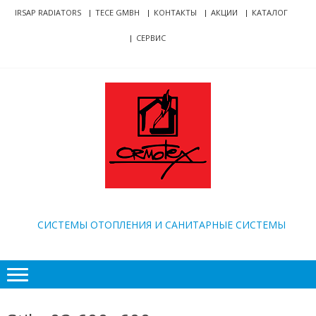
Skip
Skip
IRSAP RADIATORS
TECE GMBH
КОНТАКТЫ
АКЦИИ
КАТАЛОГ
to
to
СЕРВИС
navigation
content
ORMOTEX
CИСТЕМЫ ОТОПЛЕНИЯ И САНИТАРНЫЕ СИСТЕМЫ