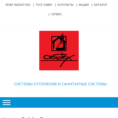
Skip
Skip
IRSAP RADIATORS
TECE GMBH
КОНТАКТЫ
АКЦИИ
КАТАЛОГ
to
to
СЕРВИС
navigation
content
ORMOTEX
CИСТЕМЫ ОТОПЛЕНИЯ И САНИТАРНЫЕ СИСТЕМЫ