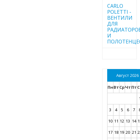
CARLO
POLETTI -
ВЕНТИЛИ
ДЛЯ
РАДИАТОРО
И
ПОЛОТЕНЦЕ
Август 2026
Пн
Вт
Ср
Чт
Пт
С
3
4
5
6
7
10
11
12
13
14
1
17
18
19
20
21
2