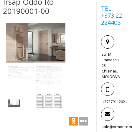
Irsap Oddo Ro
TEL.
20190001-00
+373 22
224405
str. M.
Eminescu,
23
Chisinau,
MOLDOVA
+37379112021
sale@ormotex.