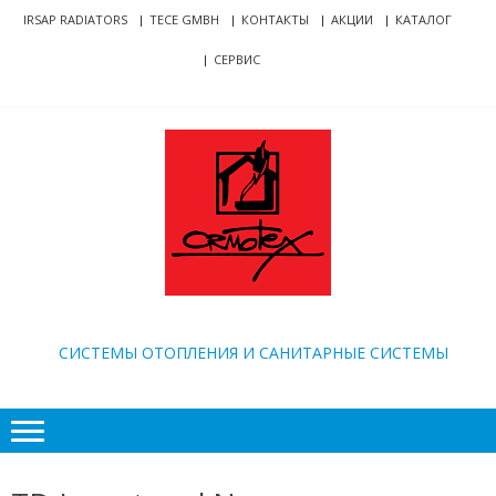
Skip
Skip
IRSAP RADIATORS
TECE GMBH
КОНТАКТЫ
АКЦИИ
КАТАЛОГ
to
to
СЕРВИС
navigation
content
ORMOTEX
CИСТЕМЫ ОТОПЛЕНИЯ И САНИТАРНЫЕ СИСТЕМЫ