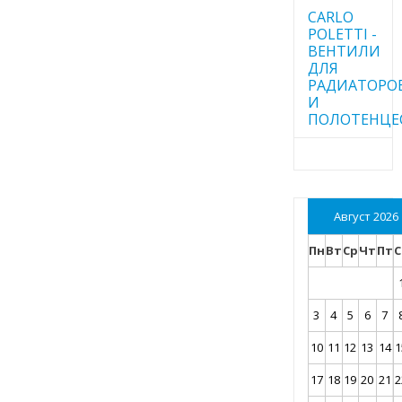
CARLO
POLETTI -
ВЕНТИЛИ
ДЛЯ
РАДИАТОРО
И
ПОЛОТЕНЦЕ
Август 2026
Пн
Вт
Ср
Чт
Пт
С
3
4
5
6
7
10
11
12
13
14
1
17
18
19
20
21
2