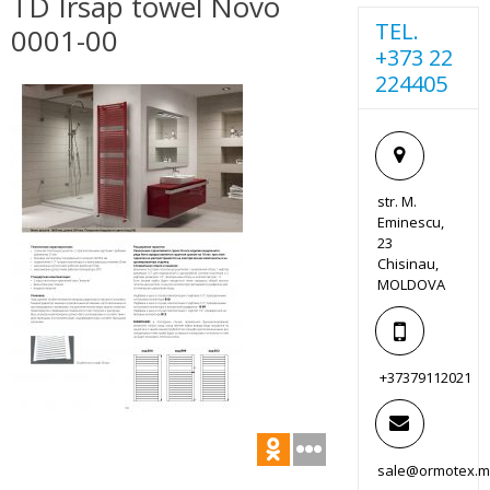
TD Irsap towel Novo
TEL.
0001-00
+373 22
224405
str. M.
Eminescu,
23
Chisinau,
MOLDOVA
+37379112021
sale@ormotex.