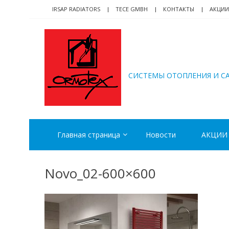
Skip
Skip
IRSAP RADIATORS
TECE GMBH
КОНТАКТЫ
АКЦИИ
to
to
navigation
content
ORMOTEX
CИСТЕМЫ ОТОПЛЕНИЯ И С
Главная страница
Новости
АКЦИИ
Novo_02-600×600