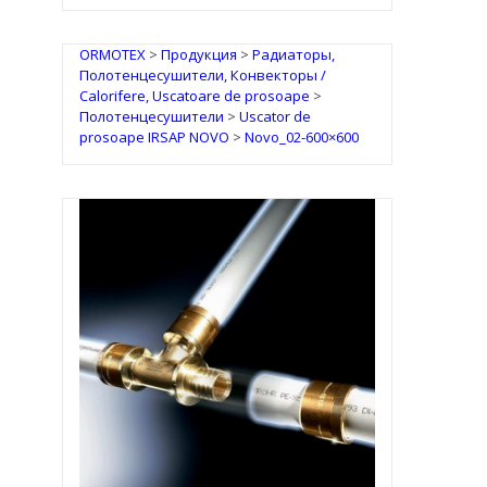
ORMOTEX
>
Продукция
>
Радиаторы,
Полотенцесушители, Конвекторы /
Calorifere, Uscatoare de prosoape
>
Полотенцесушители
>
Uscator de
prosoape IRSAP NOVO
>
Novo_02-600×600