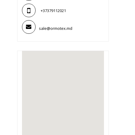
+37379112021
sale@ormotex.md