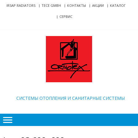
Skip
Skip
IRSAP RADIATORS
TECE GMBH
КОНТАКТЫ
АКЦИИ
КАТАЛОГ
to
to
СЕРВИС
navigation
content
ORMOTEX
CИСТЕМЫ ОТОПЛЕНИЯ И САНИТАРНЫЕ СИСТЕМЫ