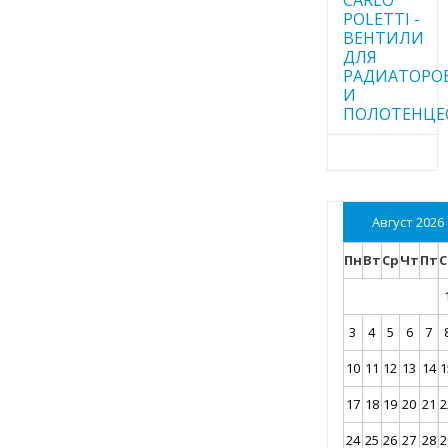
POLETTI -
ВЕНТИЛИ
ДЛЯ
РАДИАТОРО
И
ПОЛОТЕНЦЕ
Август 2026
Пн
Вт
Ср
Чт
Пт
С
3
4
5
6
7
10
11
12
13
14
1
17
18
19
20
21
2
24
25
26
27
28
2