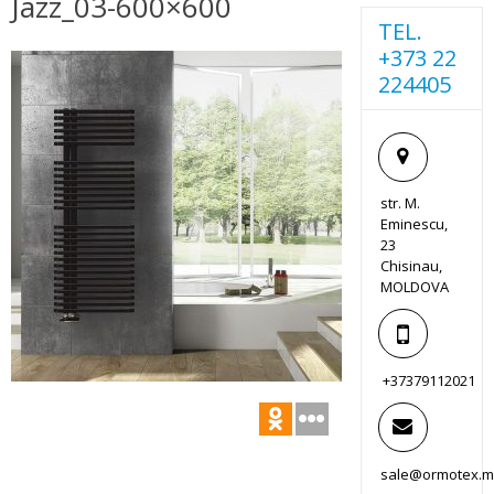
Jazz_03-600×600
TEL.
+373 22
224405
str. M.
Eminescu,
23
Chisinau,
MOLDOVA
+37379112021
sale@ormotex.