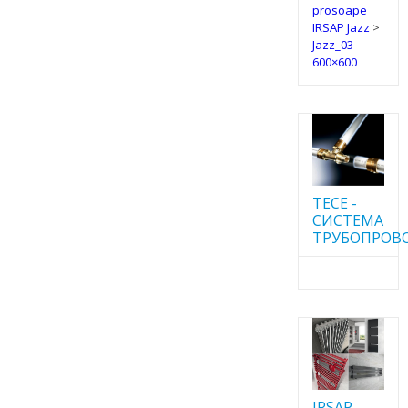
prosoape
IRSAP Jazz
>
Jazz_03-
600×600
TECE -
CИСТЕМА
ТРУБОПРОВ
IRSAP -