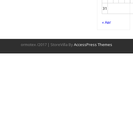
31
« Авг
ormotex /2017 | StoreVilla By
AccessPress Themes