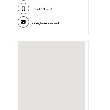
+37379112021
sale@ormotex.md