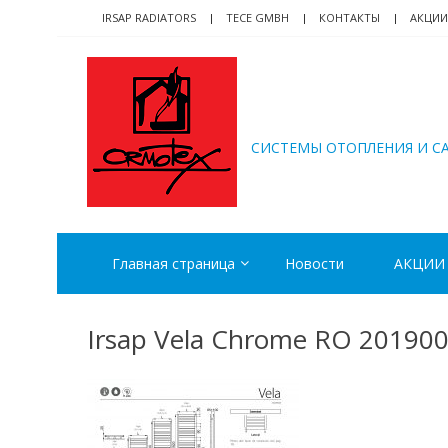
Skip
Skip
IRSAP RADIATORS
TECE GMBH
КОНТАКТЫ
АКЦИИ
to
to
navigation
content
ORMOTEX
CИСТЕМЫ ОТОПЛЕНИЯ И С
Главная страница
Новости
АКЦИИ
Irsap Vela Chrome RO 20190