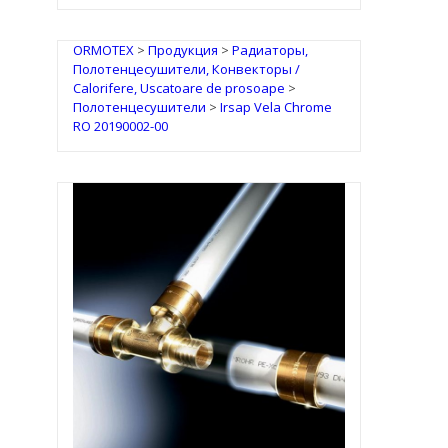
ORMOTEX
>
Продукция
>
Радиаторы,
Полотенцесушители, Конвекторы /
Calorifere, Uscatoare de prosoape
>
Полотенцесушители
>
Irsap Vela Chrome
RO 20190002-00