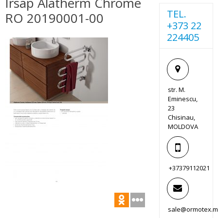
Irsap Alatherm Chrome
TEL.
RO 20190001-00
+373 22
224405
str. M.
Eminescu,
23
Chisinau,
MOLDOVA
+37379112021
sale@ormotex.