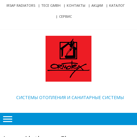
Skip
Skip
IRSAP RADIATORS
TECE GMBH
КОНТАКТЫ
АКЦИИ
КАТАЛОГ
to
to
СЕРВИС
navigation
content
ORMOTEX
CИСТЕМЫ ОТОПЛЕНИЯ И САНИТАРНЫЕ СИСТЕМЫ