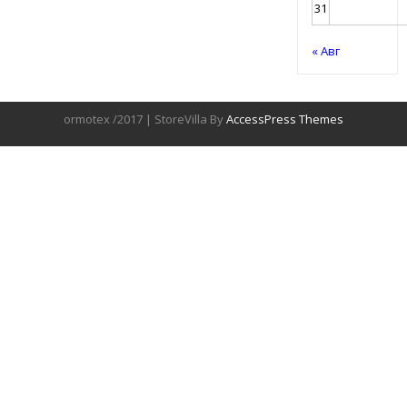
31
« Авг
ormotex /2017 | StoreVilla By
AccessPress Themes