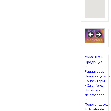
IRSAP
Design
Radiators
ORMOTEX
>
Продукция
>
Радиаторы,
Полотенцесуши
Конвекторы
/ Calorifere,
Uscatoare
de prosoape
>
Полотенцесуши
>
Uscator de