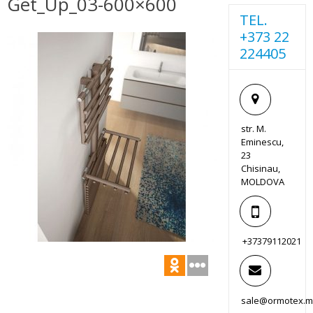
Get_Up_03-600×600
TEL.
+373 22
224405
str. M.
Eminescu,
23
Chisinau,
MOLDOVA
+37379112021
sale@ormotex.