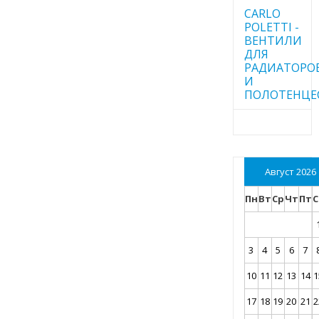
CARLO
POLETTI -
ВЕНТИЛИ
ДЛЯ
РАДИАТОРО
И
ПОЛОТЕНЦЕ
Август 2026
Пн
Вт
Ср
Чт
Пт
С
3
4
5
6
7
10
11
12
13
14
1
17
18
19
20
21
2