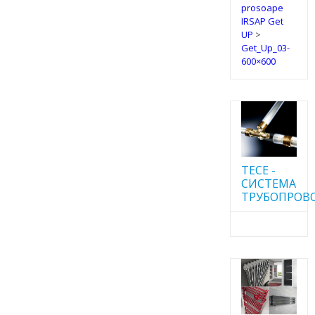
prosoape
IRSAP Get
UP
>
Get_Up_03-
600×600
TECE -
CИСТЕМА
ТРУБОПРОВ