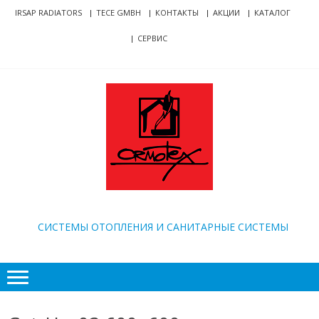
Skip
Skip
IRSAP RADIATORS
TECE GMBH
КОНТАКТЫ
АКЦИИ
КАТАЛОГ
to
to
СЕРВИС
navigation
content
ORMOTEX
CИСТЕМЫ ОТОПЛЕНИЯ И САНИТАРНЫЕ СИСТЕМЫ