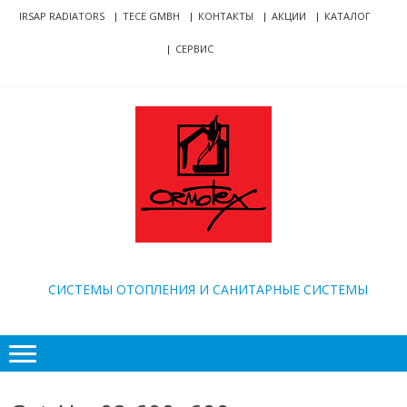
Skip
Skip
IRSAP RADIATORS
TECE GMBH
КОНТАКТЫ
АКЦИИ
КАТАЛОГ
to
to
СЕРВИС
navigation
content
ORMOTEX
CИСТЕМЫ ОТОПЛЕНИЯ И САНИТАРНЫЕ СИСТЕМЫ