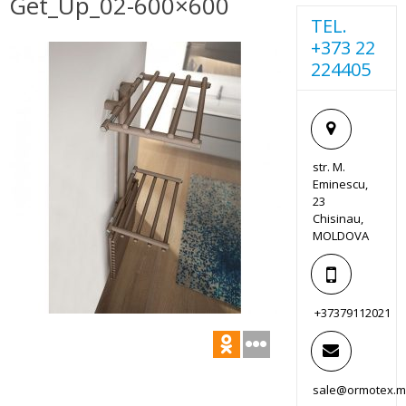
Get_Up_02-600×600
TEL.
+373 22
224405
str. M.
Eminescu,
23
Chisinau,
MOLDOVA
+37379112021
sale@ormotex.