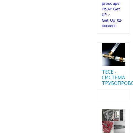
prosoape
IRSAP Get
UP
>
Get_Up_02-
600×600
TECE -
CИСТЕМА
ТРУБОПРОВ