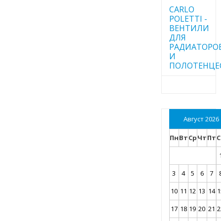
CARLO
POLETTI -
ВЕНТИЛИ
ДЛЯ
РАДИАТОРО
И
ПОЛОТЕНЦЕ
Август 2026
Пн
Вт
Ср
Чт
Пт
С
3
4
5
6
7
10
11
12
13
14
1
17
18
19
20
21
2