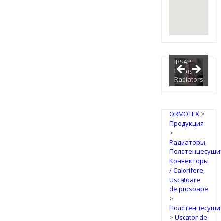
IRSAP
Design
Radiators
ORMOTEX
>
Продукция
>
Радиаторы,
Полотенцесуши
Конвекторы
/ Calorifere,
Uscatoare
de prosoape
>
Полотенцесуши
>
Uscator de