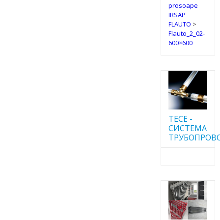
prosoape
IRSAP
FLAUTO
>
Flauto_2_02-
600×600
TECE -
CИСТЕМА
ТРУБОПРОВ