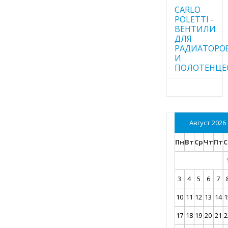
CARLO
POLETTI -
ВЕНТИЛИ
ДЛЯ
РАДИАТОРО
И
ПОЛОТЕНЦЕ
Август 2026
Пн
Вт
Ср
Чт
Пт
С
3
4
5
6
7
10
11
12
13
14
1
17
18
19
20
21
2