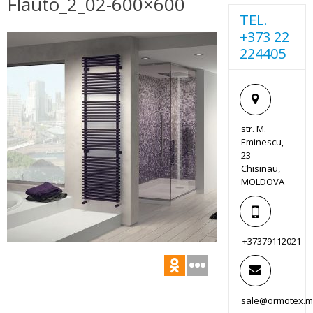
Flauto_2_02-600×600
TEL.
+373 22
224405
str. M.
Eminescu,
23
Chisinau,
MOLDOVA
+37379112021
sale@ormotex.