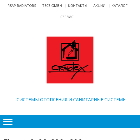
Skip
Skip
IRSAP RADIATORS
TECE GMBH
КОНТАКТЫ
АКЦИИ
КАТАЛОГ
to
to
СЕРВИС
navigation
content
ORMOTEX
CИСТЕМЫ ОТОПЛЕНИЯ И САНИТАРНЫЕ СИСТЕМЫ