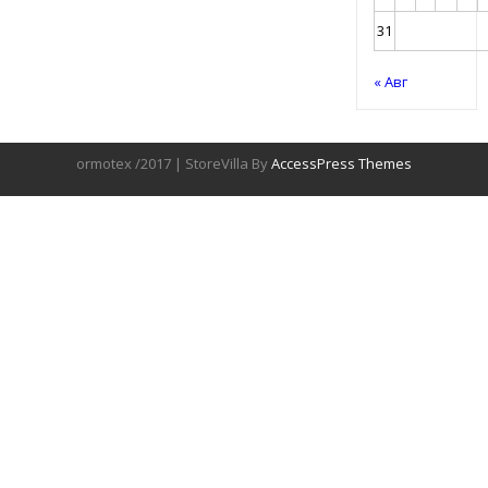
31
« Авг
ormotex /2017 | StoreVilla By
AccessPress Themes