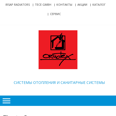
Skip
Skip
IRSAP RADIATORS
TECE GMBH
КОНТАКТЫ
АКЦИИ
КАТАЛОГ
to
to
СЕРВИС
navigation
content
ORMOTEX
CИСТЕМЫ ОТОПЛЕНИЯ И САНИТАРНЫЕ СИСТЕМЫ