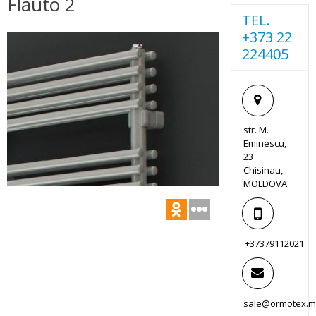
Flauto 2
TEL.
+373 22
224405
str. M.
Eminescu,
23
Chisinau,
MOLDOVA
+37379112021
sale@ormotex.