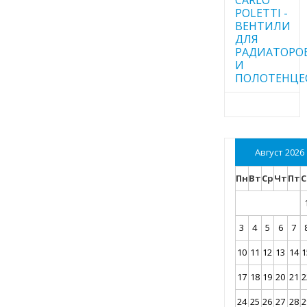
POLETTI -
ВЕНТИЛИ
ДЛЯ
РАДИАТОРО
И
ПОЛОТЕНЦЕ
Август 2026
Пн
Вт
Ср
Чт
Пт
С
3
4
5
6
7
10
11
12
13
14
1
17
18
19
20
21
2
24
25
26
27
28
2