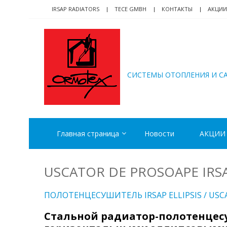
Skip
Skip
IRSAP RADIATORS
TECE GMBH
КОНТАКТЫ
АКЦИИ
to
to
navigation
content
ORMOTEX
CИСТЕМЫ ОТОПЛЕНИЯ И С
Главная страница
Новости
АКЦИИ
USCATOR DE PROSOAPE IRSA
ПОЛОТЕНЦЕСУШИТЕЛЬ IRSAP ELLIPSIS / USC
Cтальной радиатор-полотенцес