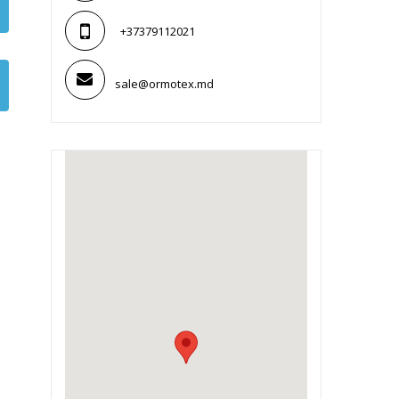
+37379112021
sale@ormotex.md