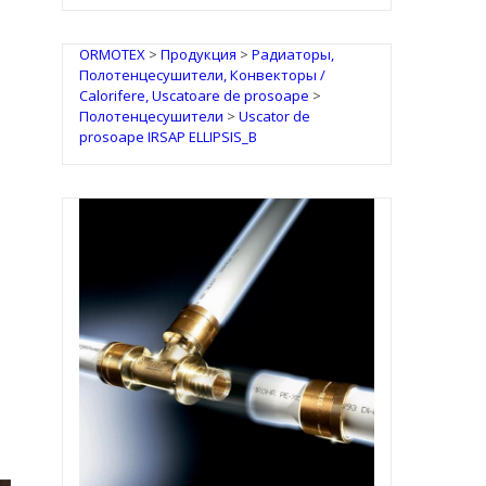
ORMOTEX
>
Продукция
>
Радиаторы,
Полотенцесушители, Конвекторы /
Calorifere, Uscatoare de prosoape
>
Полотенцесушители
>
Uscator de
prosoape IRSAP ELLIPSIS_B