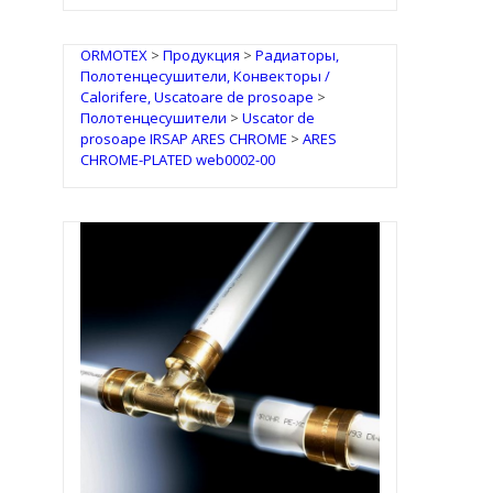
ORMOTEX
>
Продукция
>
Радиаторы,
Полотенцесушители, Конвекторы /
Calorifere, Uscatoare de prosoape
>
Полотенцесушители
>
Uscator de
prosoape IRSAP ARES CHROME
>
ARES
CHROME-PLATED web0002-00