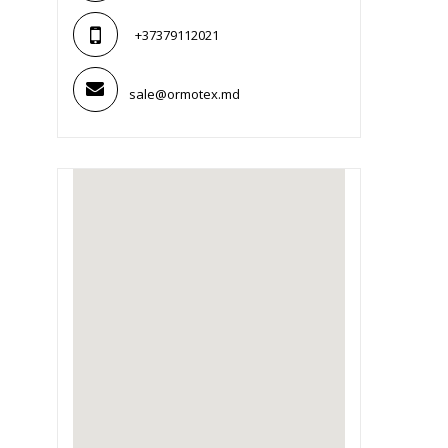
+37379112021
sale@ormotex.md