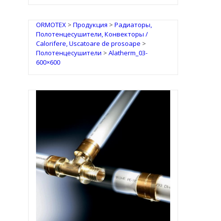
ORMOTEX
>
Продукция
>
Радиаторы,
Полотенцесушители, Конвекторы /
Calorifere, Uscatoare de prosoape
>
Полотенцесушители
>
Alatherm_03-
600×600