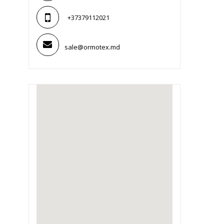
+37379112021
sale@ormotex.md