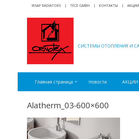
Skip
Skip
IRSAP RADIATORS
TECE GMBH
КОНТАКТЫ
АКЦИИ
to
to
navigation
content
ORMOTEX
CИСТЕМЫ ОТОПЛЕНИЯ И С
Главная страница
Новости
АКЦИИ
Alatherm_03-600×600