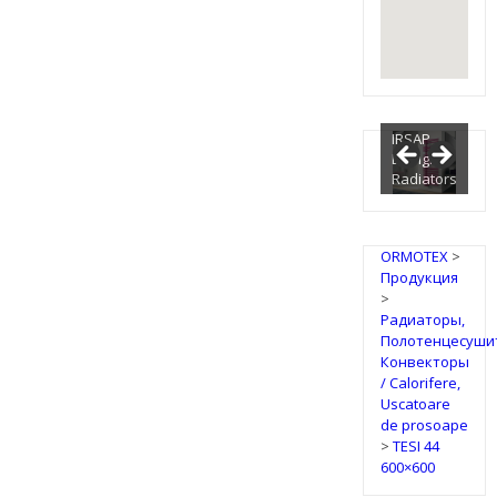
IRSAP
Design
Radiators
ORMOTEX
>
Продукция
>
Радиаторы,
Полотенцесуши
Конвекторы
/ Calorifere,
Uscatoare
de prosoape
>
TESI 44
600×600