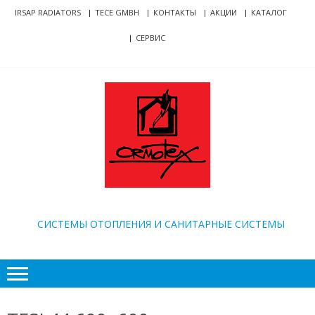
Skip
Skip
IRSAP RADIATORS
TECE GMBH
КОНТАКТЫ
АКЦИИ
КАТАЛОГ
to
to
СЕРВИС
navigation
content
ORMOTEX
CИСТЕМЫ ОТОПЛЕНИЯ И САНИТАРНЫЕ СИСТЕМЫ