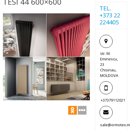
TESI 44 600×600
TEL.
+373 22
224405
str. M.
Eminescu,
23
Chisinau,
MOLDOVA
+37379112021
sale@ormotex.