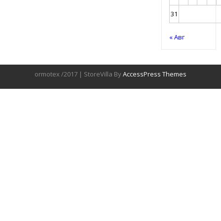
31
« Авг
ormotex /2017 | StoreVilla By
AccessPress Themes