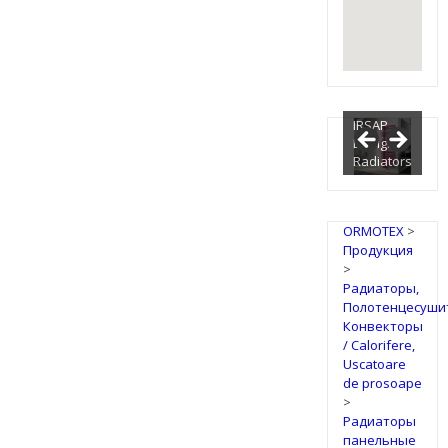
IRSAP
Design
Radiators
ORMOTEX
>
Продукция
>
Радиаторы,
Полотенцесуши
Конвекторы
/ Calorifere,
Uscatoare
de prosoape
>
Радиаторы
панельные