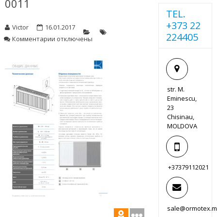
0011
TEL.
+373 22
Victor
16.01.2017
224405
к
Комментарии
отключены
записи
0011
str. M.
Eminescu,
23
Chisinau,
MOLDOVA
+37379112021
sale@ormotex.