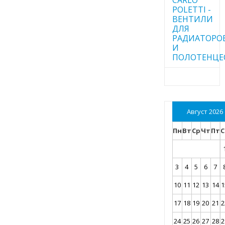
POLETTI -
ВЕНТИЛИ
ДЛЯ
РАДИАТОРО
И
ПОЛОТЕНЦЕ
Август 2026
Пн
Вт
Ср
Чт
Пт
С
3
4
5
6
7
10
11
12
13
14
1
17
18
19
20
21
2
24
25
26
27
28
2