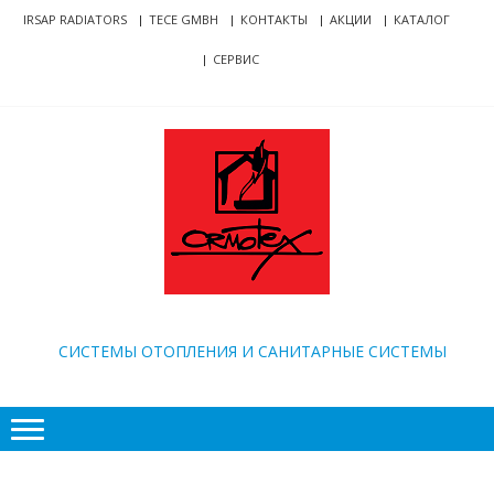
Skip
Skip
IRSAP RADIATORS
TECE GMBH
КОНТАКТЫ
АКЦИИ
КАТАЛОГ
to
to
СЕРВИС
navigation
content
ORMOTEX
CИСТЕМЫ ОТОПЛЕНИЯ И САНИТАРНЫЕ СИСТЕМЫ