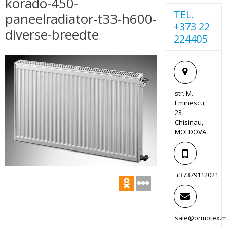
korado-450-
TEL.
paneelradiator-t33-h600-
+373 22
diverse-breedte
224405
str. M.
Eminescu,
23
Chisinau,
MOLDOVA
+37379112021
sale@ormotex.