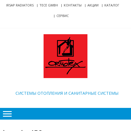
Skip
Skip
IRSAP RADIATORS
TECE GMBH
КОНТАКТЫ
АКЦИИ
КАТАЛОГ
to
to
СЕРВИС
navigation
content
ORMOTEX
CИСТЕМЫ ОТОПЛЕНИЯ И САНИТАРНЫЕ СИСТЕМЫ