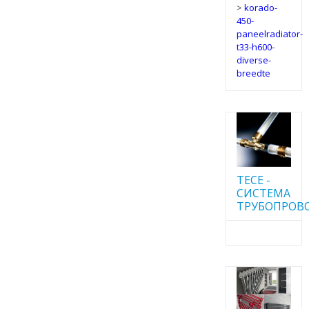
>
korado-
450-
paneelradiator-
t33-h600-
diverse-
breedte
TECE -
CИСТЕМА
ТРУБОПРОВ