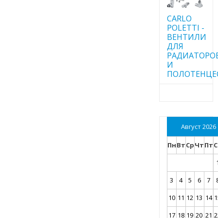
CARLO
POLETTI -
ВЕНТИЛИ
ДЛЯ
РАДИАТОРО
И
ПОЛОТЕНЦЕ
Август 2026
Пн
Вт
Ср
Чт
Пт
С
3
4
5
6
7
10
11
12
13
14
1
17
18
19
20
21
2