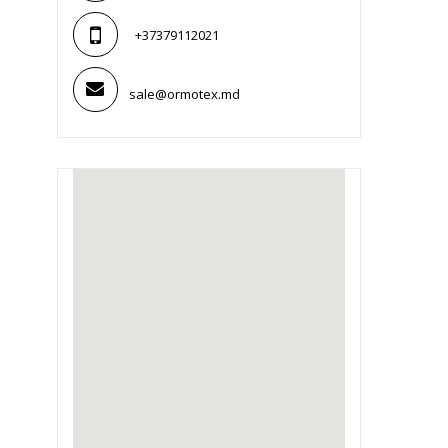
+37379112021
sale@ormotex.md