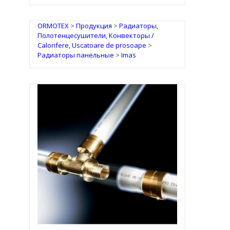
ORMOTEX
>
Продукция
>
Радиаторы,
Полотенцесушители, Конвекторы /
Calorifere, Uscatoare de prosoape
>
Радиаторы панельные
>
Imas