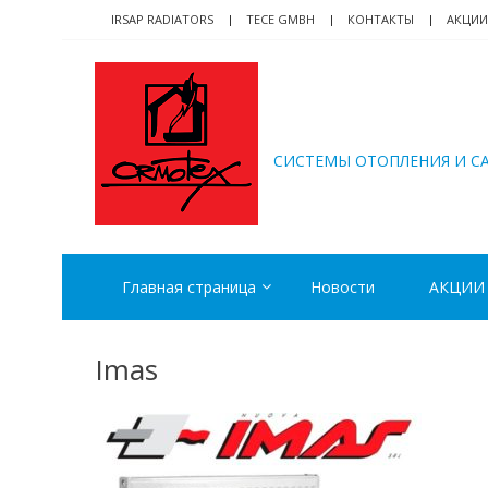
Skip
Skip
IRSAP RADIATORS
TECE GMBH
КОНТАКТЫ
АКЦИИ
to
to
navigation
content
ORMOTEX
CИСТЕМЫ ОТОПЛЕНИЯ И С
Главная страница
Новости
АКЦИИ
Imas