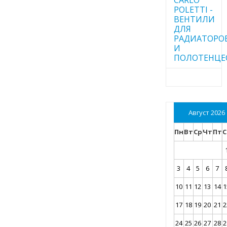
POLETTI -
ВЕНТИЛИ
ДЛЯ
РАДИАТОРО
И
ПОЛОТЕНЦЕ
Август 2026
Пн
Вт
Ср
Чт
Пт
С
3
4
5
6
7
10
11
12
13
14
1
17
18
19
20
21
2
24
25
26
27
28
2