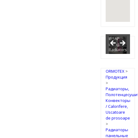
IRSAP
Design
Radiators
ORMOTEX
>
Продукция
>
Радиаторы,
Полотенцесуши
Конвекторы
/ Calorifere,
Uscatoare
de prosoape
>
Радиаторы
панельные