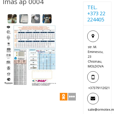
Imas ap 0004
TEL.
+373 22
224405
str. M.
Eminescu,
23
Chisinau,
MOLDOVA
+37379112021
sale@ormotex.