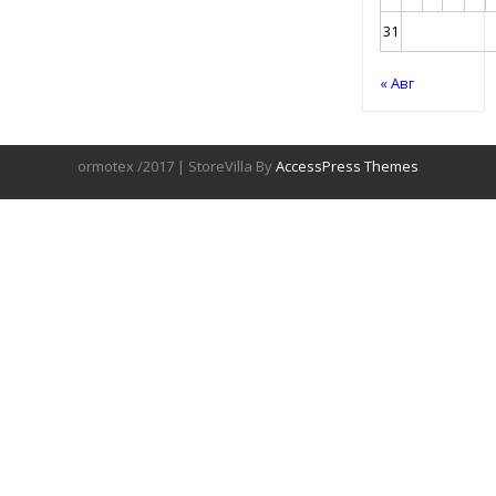
31
« Авг
ormotex /2017 | StoreVilla By
AccessPress Themes