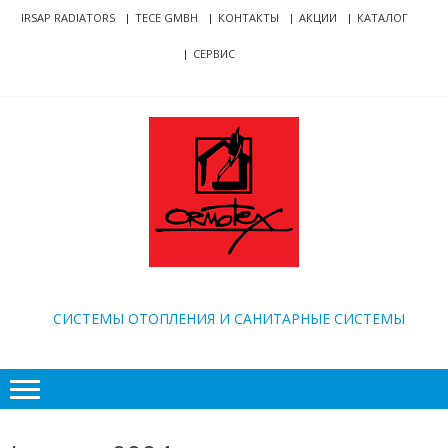
Skip
Skip
IRSAP RADIATORS
TECE GMBH
КОНТАКТЫ
АКЦИИ
КАТАЛОГ
to
to
СЕРВИС
navigation
content
ORMOTEX
CИСТЕМЫ ОТОПЛЕНИЯ И САНИТАРНЫЕ СИСТЕМЫ