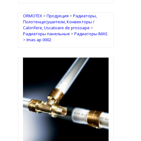
ORMOTEX
>
Продукция
>
Радиаторы,
Полотенцесушители, Конвекторы /
Calorifere, Uscatoare de prosoape
>
Радиаторы панельные
>
Радиаторы IMAS
>
Imas ap 0002