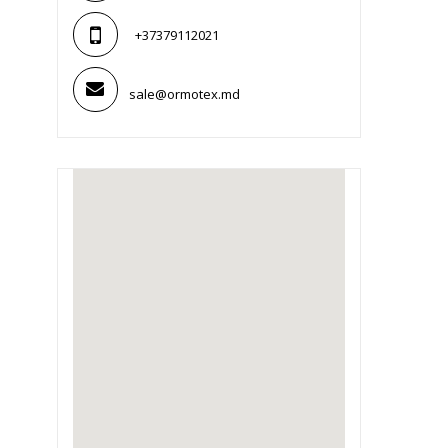
+37379112021
sale@ormotex.md