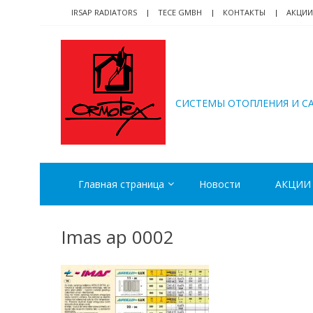
Skip
Skip
IRSAP RADIATORS
TECE GMBH
КОНТАКТЫ
АКЦИИ
to
to
navigation
content
ORMOTEX
CИСТЕМЫ ОТОПЛЕНИЯ И С
Главная страница
Новости
АКЦИИ
Imas ap 0002