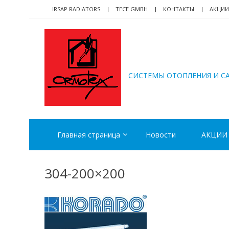
Skip
Skip
IRSAP RADIATORS
TECE GMBH
КОНТАКТЫ
АКЦИИ
to
to
navigation
content
ORMOTEX
CИСТЕМЫ ОТОПЛЕНИЯ И С
Главная страница
Новости
АКЦИИ
304-200×200