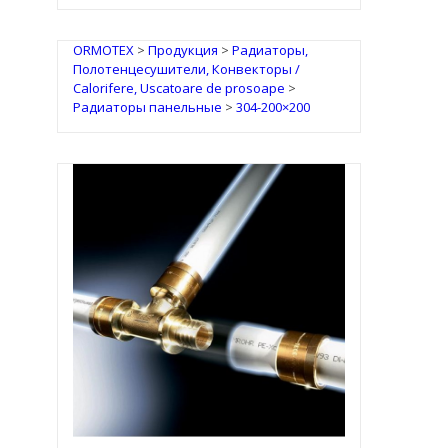
ORMOTEX
>
Продукция
>
Радиаторы,
Полотенцесушители, Конвекторы /
Calorifere, Uscatoare de prosoape
>
Радиаторы панельные
>
304-200×200