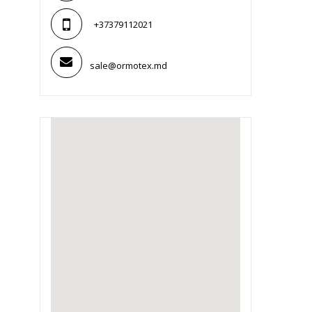
+37379112021
sale@ormotex.md