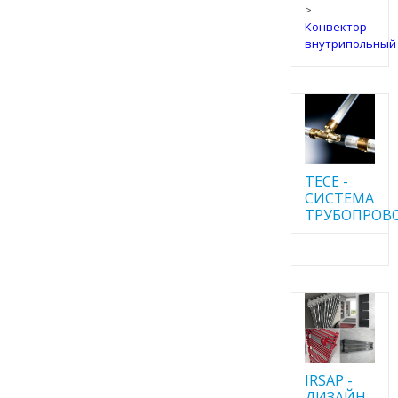
>
Конвектор
внутрипольный
TECE -
CИСТЕМА
ТРУБОПРОВ
IRSAP -
ДИЗАЙН