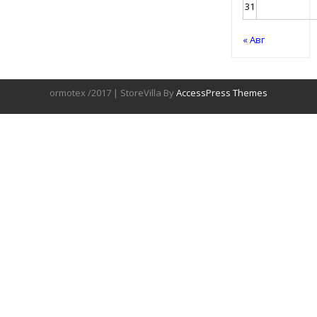
31
« Авг
ormotex /2017 | StoreVilla By
AccessPress Themes