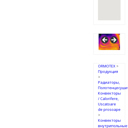
IRSAP
Design
Radiators
ORMOTEX
>
Продукция
>
Радиаторы,
Полотенцесуши
Конвекторы
/ Calorifere,
Uscatoare
de prosoape
>
Конвекторы
внутрипольные