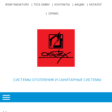
Skip
Skip
IRSAP RADIATORS
TECE GMBH
КОНТАКТЫ
АКЦИИ
КАТАЛОГ
to
to
СЕРВИС
navigation
content
ORMOTEX
CИСТЕМЫ ОТОПЛЕНИЯ И САНИТАРНЫЕ СИСТЕМЫ