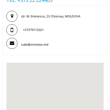
TEL. +373 22 224405
str. M. Eminescu, 23 Chisinau, MOLDOVA
+37379112021
sale@ormotex.md