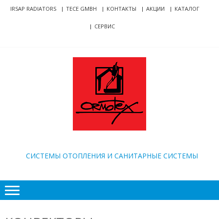
Skip
Skip
IRSAP RADIATORS
TECE GMBH
КОНТАКТЫ
АКЦИИ
КАТАЛОГ
to
to
СЕРВИС
navigation
content
ORMOTEX
CИСТЕМЫ ОТОПЛЕНИЯ И САНИТАРНЫЕ СИСТЕМЫ