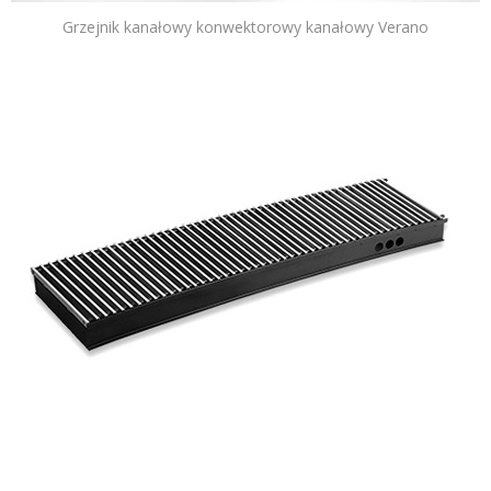
Grzejnik kanałowy konwektorowy kanałowy Verano