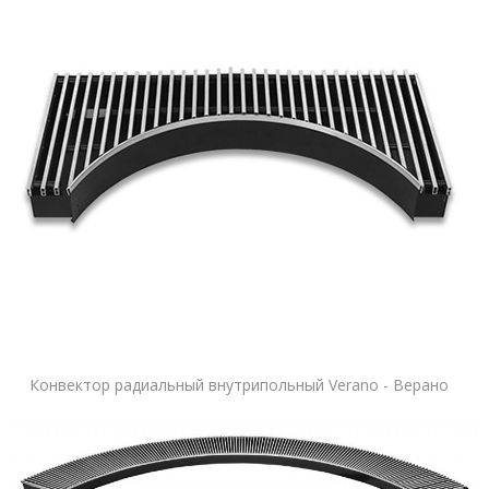
Конвектор радиальный внутрипольный Verano - Верано