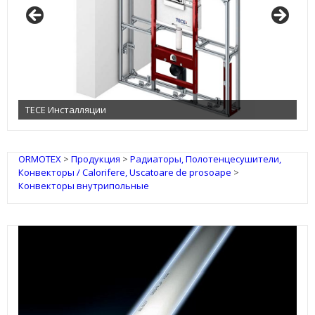
TECE Инсталляции
ORMOTEX
>
Продукция
>
Радиаторы, Полотенцесушители,
Конвекторы / Calorifere, Uscatoare de prosoape
>
Конвекторы внутрипольные