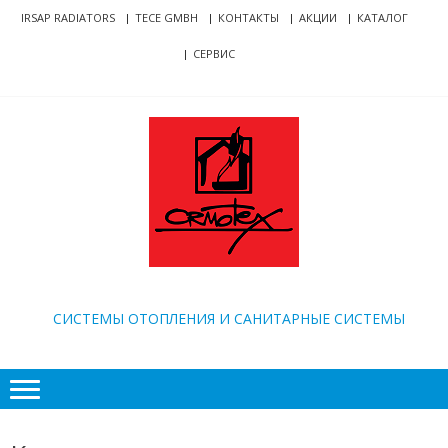
Skip
Skip
IRSAP RADIATORS
TECE GMBH
КОНТАКТЫ
АКЦИИ
КАТАЛОГ
to
to
СЕРВИС
navigation
content
ORMOTEX
CИСТЕМЫ ОТОПЛЕНИЯ И САНИТАРНЫЕ СИСТЕМЫ