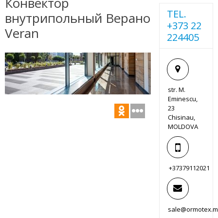
Конвектор
TEL.
внутрипольный Верано
+373 22
Veran
224405
str. M.
Eminescu,
23
Chisinau,
MOLDOVA
+37379112021
sale@ormotex.