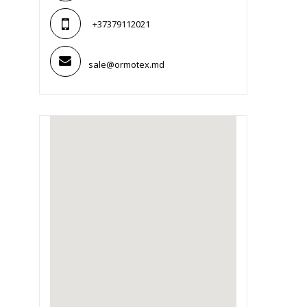
+37379112021
sale@ormotex.md