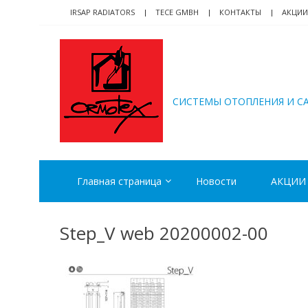
Skip
Skip
IRSAP RADIATORS
TECE GMBH
КОНТАКТЫ
АКЦИИ
to
to
navigation
content
ORMOTEX
CИСТЕМЫ ОТОПЛЕНИЯ И С
Главная страница
Новости
АКЦИИ
Step_V web 20200002-00