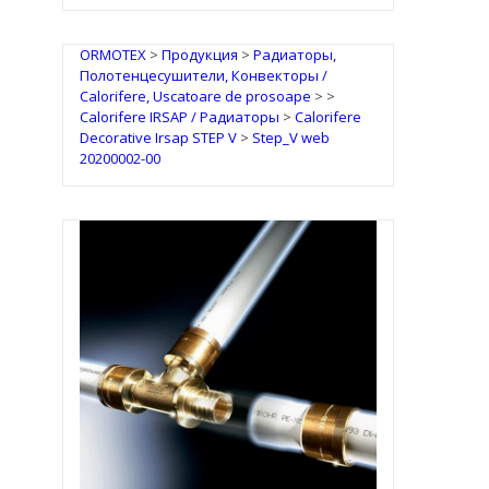
ORMOTEX
>
Продукция
>
Радиаторы,
Полотенцесушители, Конвекторы /
Calorifere, Uscatoare de prosoape
>
>
Calorifere IRSAP / Радиаторы
>
Calorifere
Decorative Irsap STEP V
>
Step_V web
20200002-00