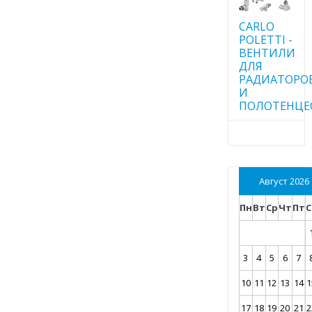
CARLO
POLETTI -
ВЕНТИЛИ
ДЛЯ
РАДИАТОРО
И
ПОЛОТЕНЦЕ
Август 2026
Пн
Вт
Ср
Чт
Пт
С
3
4
5
6
7
10
11
12
13
14
1
17
18
19
20
21
2