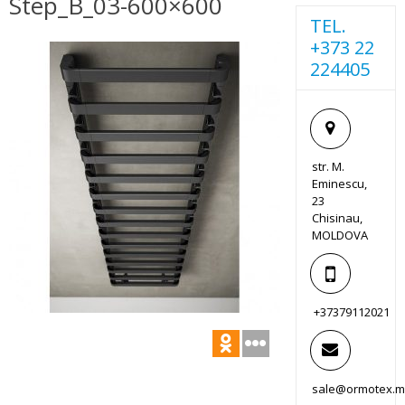
Step_B_03-600×600
TEL.
+373 22
224405
str. M.
Eminescu,
23
Chisinau,
MOLDOVA
+37379112021
sale@ormotex.