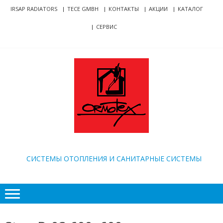
Skip
Skip
IRSAP RADIATORS
TECE GMBH
КОНТАКТЫ
АКЦИИ
КАТАЛОГ
to
to
СЕРВИС
navigation
content
ORMOTEX
CИСТЕМЫ ОТОПЛЕНИЯ И САНИТАРНЫЕ СИСТЕМЫ