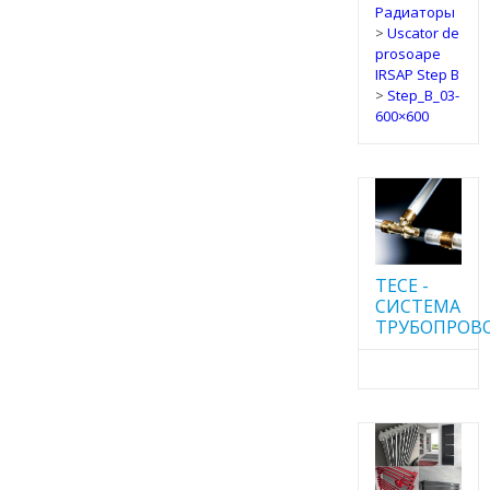
Радиаторы
>
Uscator de
prosoape
IRSAP Step B
>
Step_B_03-
600×600
TECE -
CИСТЕМА
ТРУБОПРОВ