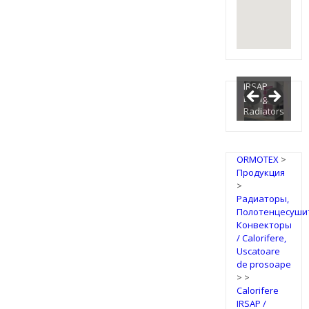
IRSAP
Design
Radiators
ORMOTEX
>
Продукция
>
Радиаторы,
Полотенцесуши
Конвекторы
/ Calorifere,
Uscatoare
de prosoape
>
>
Calorifere
IRSAP /