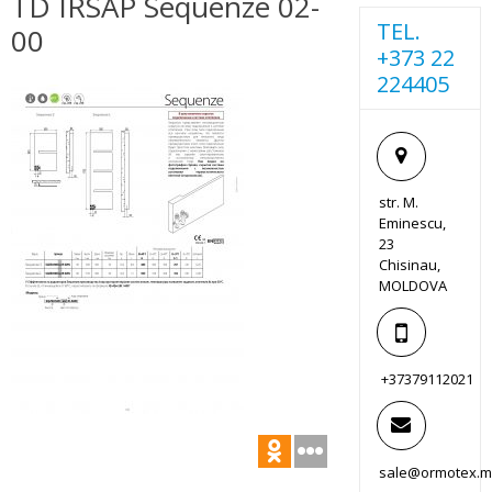
TD IRSAP Sequenze 02-
TEL.
00
+373 22
224405
str. M.
Eminescu,
23
Chisinau,
MOLDOVA
+37379112021
sale@ormotex.