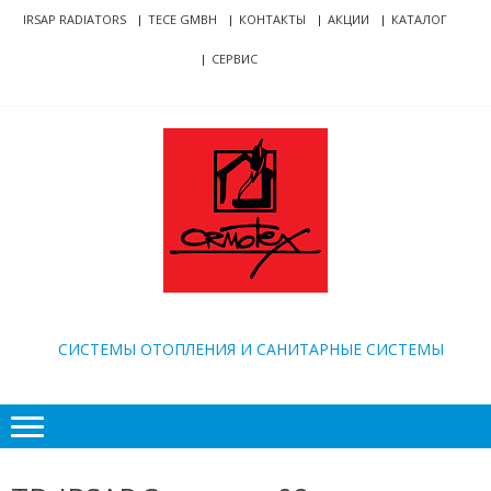
Skip
Skip
IRSAP RADIATORS
TECE GMBH
КОНТАКТЫ
АКЦИИ
КАТАЛОГ
to
to
СЕРВИС
navigation
content
ORMOTEX
CИСТЕМЫ ОТОПЛЕНИЯ И САНИТАРНЫЕ СИСТЕМЫ