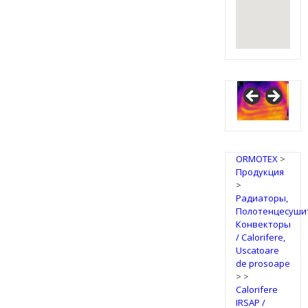
IRSAP
Design
Radiators
ORMOTEX
>
Продукция
>
Радиаторы,
Полотенцесуши
Конвекторы
/ Calorifere,
Uscatoare
de prosoape
>
>
Calorifere
IRSAP /