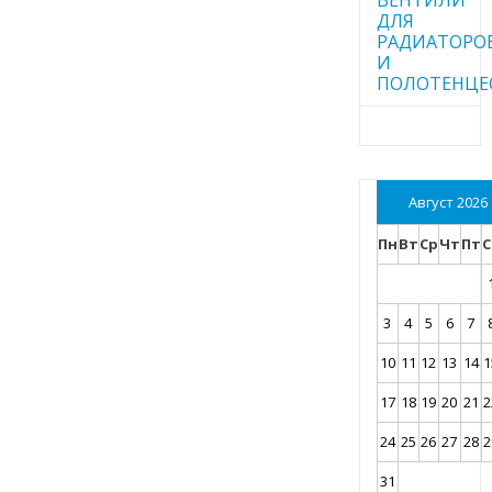
ДЛЯ
РАДИАТОРО
И
ПОЛОТЕНЦЕ
Август 2026
Пн
Вт
Ср
Чт
Пт
С
3
4
5
6
7
10
11
12
13
14
1
17
18
19
20
21
2
24
25
26
27
28
2
31