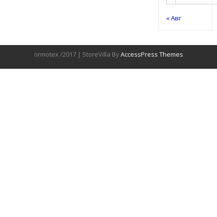
« Авг
ormotex /2017 | StoreVilla By
AccessPress Themes