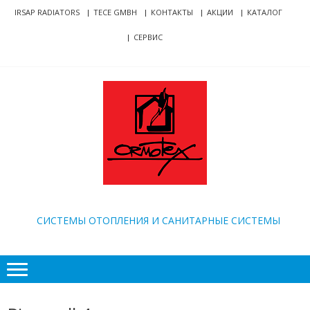
Skip
Skip
IRSAP RADIATORS
TECE GMBH
КОНТАКТЫ
АКЦИИ
КАТАЛОГ
to
to
СЕРВИС
navigation
content
ORMOTEX
CИСТЕМЫ ОТОПЛЕНИЯ И САНИТАРНЫЕ СИСТЕМЫ