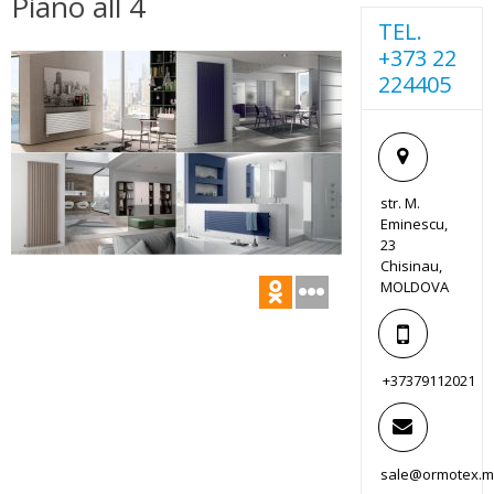
Piano all 4
TEL.
+373 22
224405
str. M.
Eminescu,
23
Chisinau,
MOLDOVA
+37379112021
sale@ormotex.