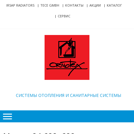
Skip
Skip
IRSAP RADIATORS
TECE GMBH
КОНТАКТЫ
АКЦИИ
КАТАЛОГ
to
to
СЕРВИС
navigation
content
ORMOTEX
CИСТЕМЫ ОТОПЛЕНИЯ И САНИТАРНЫЕ СИСТЕМЫ