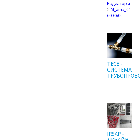
Радиаторы
>
M_ama_04-
600×600
TECE -
CИСТЕМА
ТРУБОПРОВ
IRSAP -
ДИЗАЙН