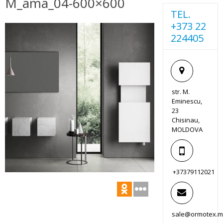
M_ama_04-600×600
TEL.
+373 22
224405
str. M.
Eminescu,
23
Chisinau,
MOLDOVA
+37379112021
sale@ormotex.