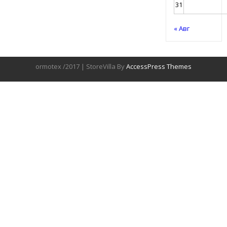
31
« Авг
ormotex /2017 | StoreVilla By
AccessPress Themes