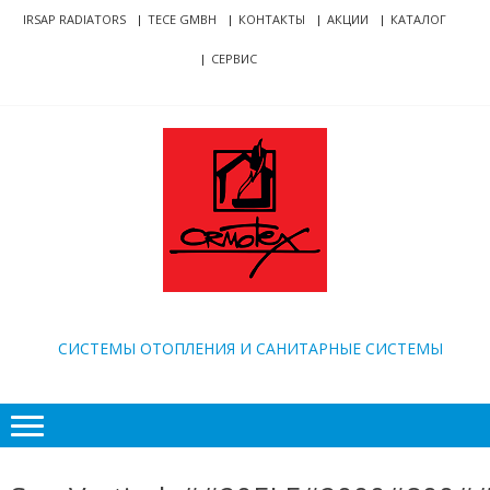
Skip
Skip
IRSAP RADIATORS
TECE GMBH
КОНТАКТЫ
АКЦИИ
КАТАЛОГ
to
to
СЕРВИС
navigation
content
ORMOTEX
CИСТЕМЫ ОТОПЛЕНИЯ И САНИТАРНЫЕ СИСТЕМЫ