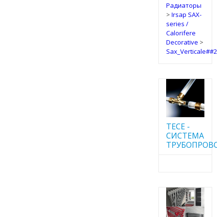
Радиаторы
>
Irsap SAX-
series /
Calorifere
Decorative
>
Sax_Verticale##
TECE -
CИСТЕМА
ТРУБОПРОВ