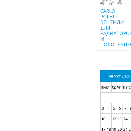
CARLO
POLETTI -
ВЕНТИЛИ
ДЛЯ
РАДИАТОРО
И
ПОЛОТЕНЦЕ
Август 2026
Пн
Вт
Ср
Чт
Пт
С
3
4
5
6
7
10
11
12
13
14
1
17
18
19
20
21
2