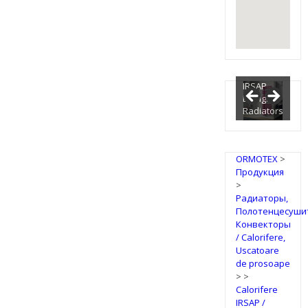
IRSAP
Design
Radiators
ORMOTEX
>
Продукция
>
Радиаторы,
Полотенцесуши
Конвекторы
/ Calorifere,
Uscatoare
de prosoape
>
>
Calorifere
IRSAP /