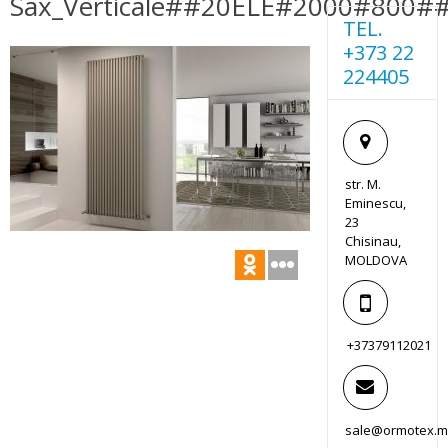
Sax_Verticale##20ELE#2000#800#
TEL.
+373 22
224405
str. M.
Eminescu,
23
Chisinau,
MOLDOVA
+37379112021
sale@ormotex.