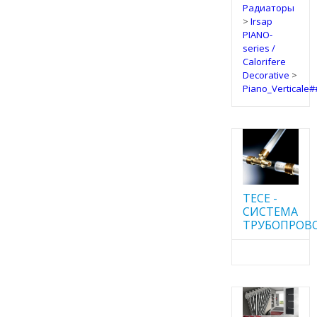
Радиаторы
>
Irsap
PIANO-
series /
Calorifere
Decorative
>
Piano_Verticale
TECE -
CИСТЕМА
ТРУБОПРОВ