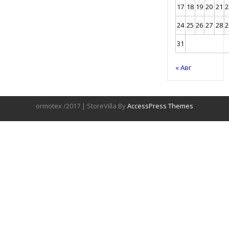
17
18
19
20
21
2
24
25
26
27
28
2
31
« Авг
ormotex /2017 | StoreVilla By
AccessPress Themes