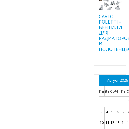
CARLO
POLETTI -
ВЕНТИЛИ
ДЛЯ
РАДИАТОРО
И
ПОЛОТЕНЦЕ
Август 2026
Пн
Вт
Ср
Чт
Пт
С
3
4
5
6
7
10
11
12
13
14
1