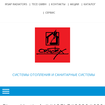
Skip
Skip
IRSAP RADIATORS
TECE GMBH
КОНТАКТЫ
АКЦИИ
КАТАЛОГ
to
to
СЕРВИС
navigation
content
ORMOTEX
CИСТЕМЫ ОТОПЛЕНИЯ И САНИТАРНЫЕ СИСТЕМЫ