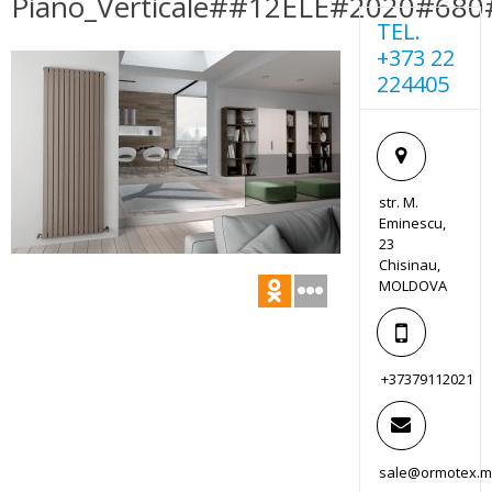
Piano_Verticale##12ELE#2020#68
TEL.
+373 22
224405
str. M.
Eminescu,
23
Chisinau,
MOLDOVA
+37379112021
sale@ormotex.